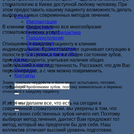
стоматологию в Киеве доступной любому человеку. При
этом предоставить нашему пациенту возможность делать
выбор из самых современных методов лечения.
Услуги
Имплантация
В клинике предоставлено все многообразие
Ортодонтия
стоматологических услуг!
Гигиена и профилактика
Парадонтология
Эндодонтия
Отношение к каждому пациенту в клинике
Детская стоматология
индивидуальное. Врач-стоматолог оценивает ситуацию в
Протезирование зубов
полости рта в целом,а так же общее состояние зубов,
Цены
прикуса,пародонта, учитывая наличие общих
О стоматологии
заболеваний и наследственность. Расскажет, что для Вас
Полезное
первоочередно, а с чем можно повременить.
Контакты
Знаем, сколько неудобств и боли может испытывать человек,
страдающий проблемами зубов, поэтому внимательно и бережно
относимся к каждому пациенту.
И хотя мы делаем все, что есть на сегодня в
современной стоматологии, мы уверены в том, что
лучше своих собственных зубов ничего нет. Поэтому
выбирая метод лечения, дантист Вам предложит тот
метод, который мы предпочли бы для себя. Наш
коллектив отличает высокий уровень подготовки,