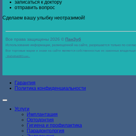
записаться к доктору
отправить вопрос
Сделаем вашу улыбку неотразимой!
Все права защищены 2026 ©
ПанЗуб
Использование информации, размещенной на сайте, разрешается только по согла
Все торговые марки и знаки на сайте являются собственностью их законных владельце
- WeDoWebSEO.com -
Гарантия
Политика конфиденциальности
Услуги
Имплантация
Ортодонтия
Гигиена и профилактика
Парадонтология