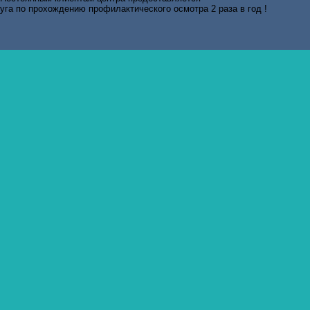
уга по прохождению профилактического осмотра 2 раза в год !